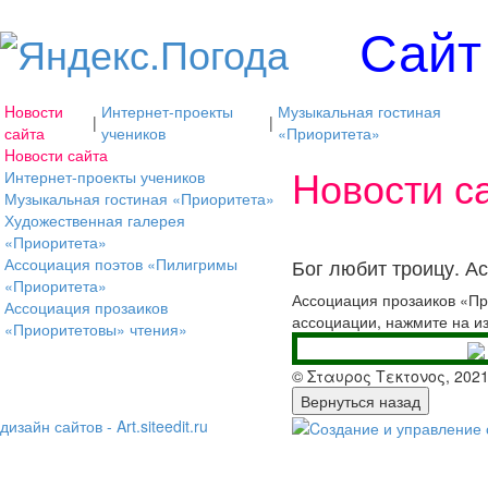
Сайт
Hовости
Интернет-проекты
Музыкальная гостиная
|
|
сайта
учеников
«Приоритета»
Hовости сайта
Hовости с
Интернет-проекты учеников
Музыкальная гостиная «Приоритета»
Художественная галерея
«Приоритета»
Ассоциация поэтов «Пилигримы
Бог любит троицу. А
«Приоритета»
Ассоциация прозаиков «Пр
Ассоциация прозаиков
ассоциации, нажмите на и
«Приоритетовы» чтения»
© Σταυρος Τεκτονος, 202
дизайн сайтов - Art.siteedit.ru